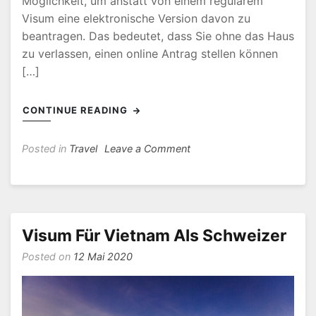
Möglichkeit, um anstatt von einem regulärem
Visum eine elektronische Version davon zu
beantragen. Das bedeutet, dass Sie ohne das Haus
zu verlassen, einen online Antrag stellen können
[…]
CONTINUE READING
on
Posted in
Travel
Leave a Comment
Wie
Beantrage
Ich
Ein
Visum
Visum Für Vietnam Als Schweizer
Für
Posted on
12 Mai 2020
Vietnam?