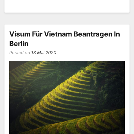
Brauche
Ich
Für
Vietnam
Ein
Visum Für Vietnam Beantragen In
Visum?
Berlin
Posted on
13 Mai 2020