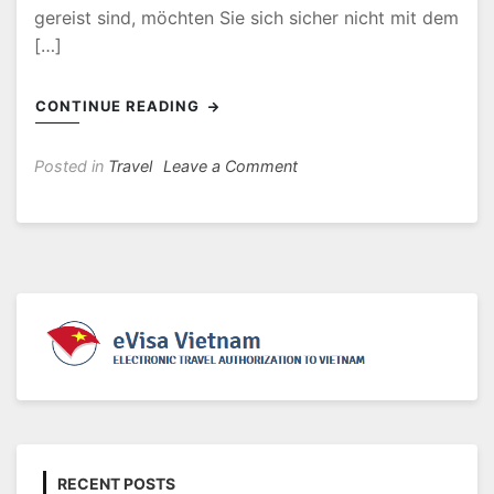
gereist sind, möchten Sie sich sicher nicht mit dem
[…]
CONTINUE READING
on
Posted in
Travel
Leave a Comment
Visum
Vietnam
für
Deutsche
Staatsbürger
–
Antragsformular
für
das
e-
Visum
RECENT POSTS