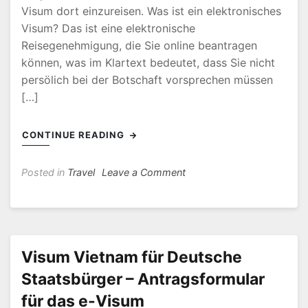
Visum dort einzureisen. Was ist ein elektronisches
Visum? Das ist eine elektronische
Reisegenehmigung, die Sie online beantragen
können, was im Klartext bedeutet, dass Sie nicht
persölich bei der Botschaft vorsprechen müssen
[…]
CONTINUE READING
on
Posted in
Travel
Leave a Comment
Wie
Lange
Dauert
Visum
Für
Visum Vietnam für Deutsche
Vietnam?
Staatsbürger – Antragsformular
für das e-Visum